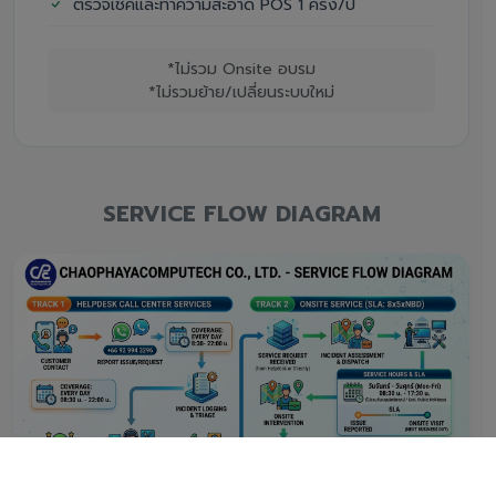
ตรวจเช็คและทำความสะอาด POS 1 ครั้ง/ปี
*ไม่รวม Onsite อบรม
*ไม่รวมย้าย/เปลี่ยนระบบใหม่
SERVICE FLOW DIAGRAM