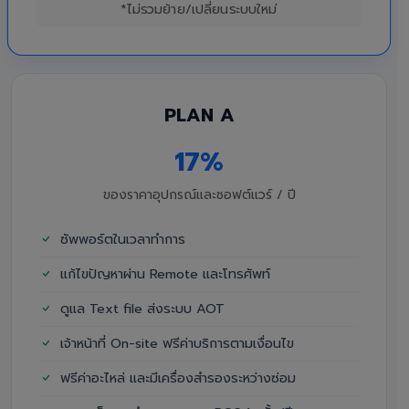
*ไม่รวมย้าย/เปลี่ยนระบบใหม่
PLAN A
17%
ของราคาอุปกรณ์และซอฟต์แวร์ / ปี
ซัพพอร์ตในเวลาทำการ
แก้ไขปัญหาผ่าน Remote และโทรศัพท์
ดูแล Text file ส่งระบบ AOT
เจ้าหน้าที่ On-site ฟรีค่าบริการตามเงื่อนไข
ฟรีค่าอะไหล่ และมีเครื่องสำรองระหว่างซ่อม