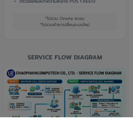
ตรวจเช็คและทำความสะอาด POS 1 ครั้ง/ปี
*ไม่รวม Onsite อบรม
*ไม่รวมย้าย/เปลี่ยนระบบใหม่
SERVICE FLOW DIAGRAM