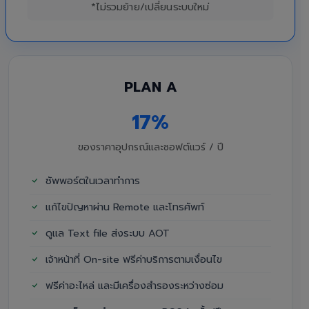
*ไม่รวมย้าย/เปลี่ยนระบบใหม่
PLAN A
17%
ของราคาอุปกรณ์และซอฟต์แวร์ / ปี
ซัพพอร์ตในเวลาทำการ
แก้ไขปัญหาผ่าน Remote และโทรศัพท์
ดูแล Text file ส่งระบบ AOT
เจ้าหน้าที่ On-site ฟรีค่าบริการตามเงื่อนไข
ฟรีค่าอะไหล่ และมีเครื่องสำรองระหว่างซ่อม