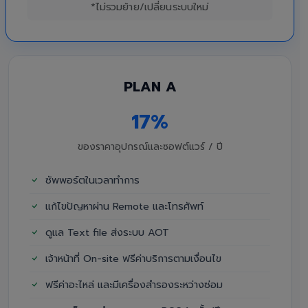
*ไม่รวมย้าย/เปลี่ยนระบบใหม่
PLAN A
17%
ของราคาอุปกรณ์และซอฟต์แวร์ / ปี
ซัพพอร์ตในเวลาทำการ
แก้ไขปัญหาผ่าน Remote และโทรศัพท์
ดูแล Text file ส่งระบบ AOT
เจ้าหน้าที่ On-site ฟรีค่าบริการตามเงื่อนไข
ฟรีค่าอะไหล่ และมีเครื่องสำรองระหว่างซ่อม