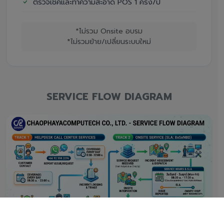
ตรวจเช็คและทำความสะอาด POS 1 ครั้ง/ปี
*ไม่รวม Onsite อบรม
*ไม่รวมย้าย/เปลี่ยนระบบใหม่
SERVICE FLOW DIAGRAM