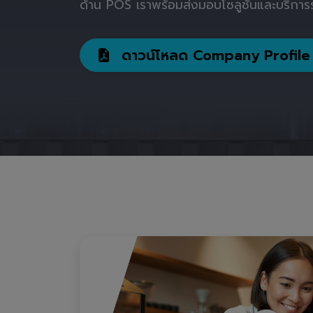
ด้าน POS เราพร้อมส่งมอบโซลูชันและบริการร
ดาวน์โหลด Company Profile