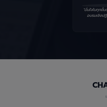
"มั่นใจในทุกข
อบรมเชิงปฏิบ
CH