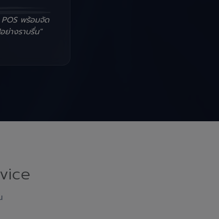
น POS พร้อมจัด
อย่างราบรื่น"
vice
ณ