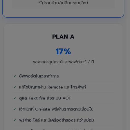
*ไม่รวมย้าย/เปลี่ยนระบบใหม่
PLAN A
17%
ของราคาอุปกรณ์และซอฟต์แวร์ / ปี
ซัพพอร์ตในเวลาทำการ
แก้ไขปัญหาผ่าน Remote และโทรศัพท์
ดูแล Text file ส่งระบบ AOT
เจ้าหน้าที่ On-site ฟรีค่าบริการตามเงื่อนไข
ฟรีค่าอะไหล่ และมีเครื่องสำรองระหว่างซ่อม