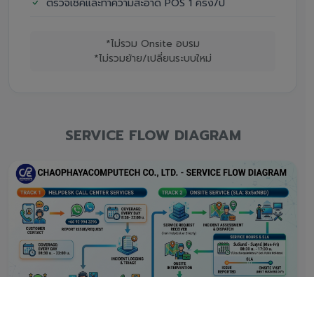
ตรวจเช็คและทำความสะอาด POS 1 ครั้ง/ปี
*ไม่รวม Onsite อบรม
*ไม่รวมย้าย/เปลี่ยนระบบใหม่
SERVICE FLOW DIAGRAM