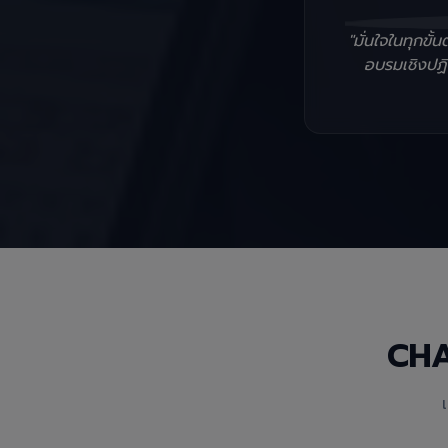
"มั่นใจในทุกข
อบรมเชิงปฏิบ
CH