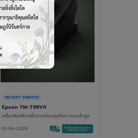
CASH DRAWER
BARCOD
VPOS EC-410
Newla
ลิ้นชักเก็บเงิน 4 ช่องแบงค์ 8 ช่องเหรียญ แข็ง
เครื่องอ่
แรงทนทาน
01-04-2
01-04-2026