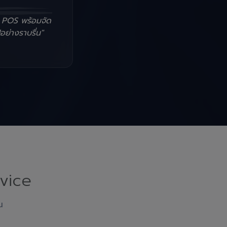
น POS พร้อมจัด
อย่างราบรื่น"
vice
ณ