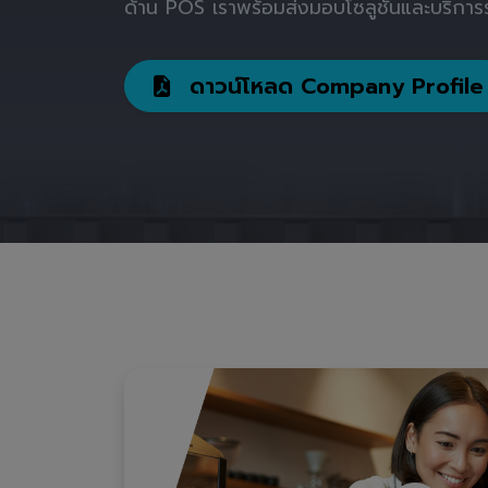
ด้าน POS เราพร้อมส่งมอบโซลูชันและบริการร
ดาวน์โหลด Company Profile