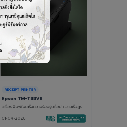
CASH DRAWER
BARCOD
VPOS EC-410
Newla
ลิ้นชักเก็บเงิน 4 ช่องแบงค์ 8 ช่องเหรียญ แข็ง
เครื่องอ่
แรงทนทาน
01-04-2
01-04-2026