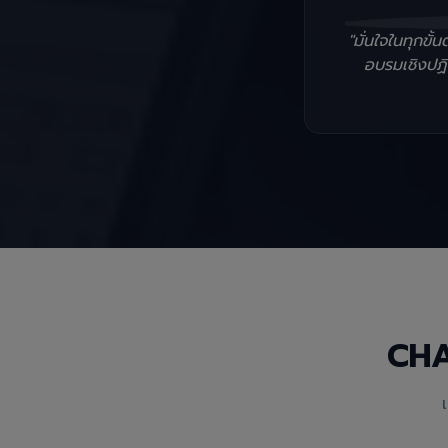
"มั่นใจในทุกข
อบรมเชิงปฏิบ
CH