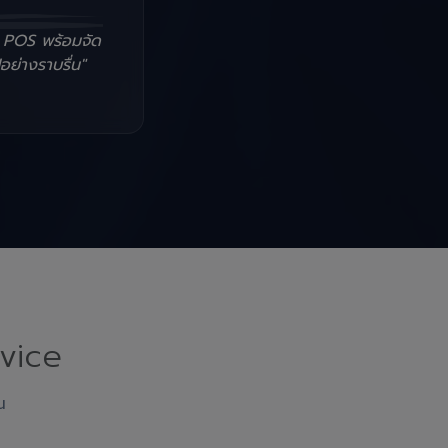
น POS พร้อมจัด
อย่างราบรื่น"
vice
ณ