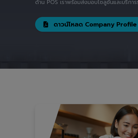
ด้าน POS เราพร้อมส่งมอบโซลูชันและบริการร
ดาวน์โหลด Company Profile