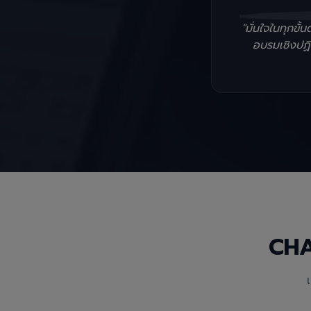
"มั่นใจในทุกข
อบรมเชิงปฏิบ
CH