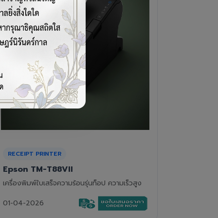
CASH DRAWER
BARCOD
VPOS EC-410
Newla
ลิ้นชักเก็บเงิน 4 ช่องแบงค์ 8 ช่องเหรียญ แข็ง
เครื่องอ่
แรงทนทาน
01-04-2
01-04-2026