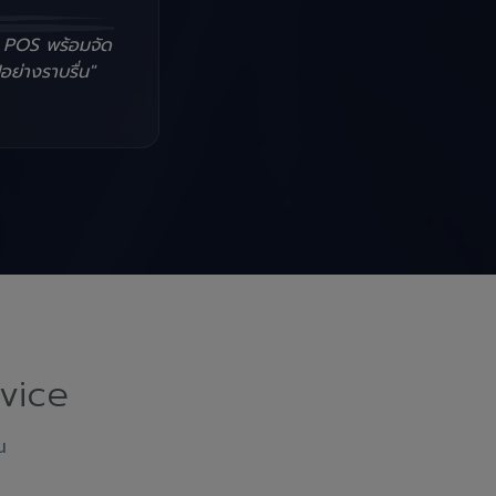
น POS พร้อมจัด
อย่างราบรื่น"
vice
ณ