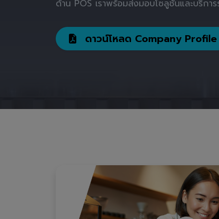
ด้าน POS เราพร้อมส่งมอบโซลูชันและบริการร
ดาวน์โหลด Company Profile