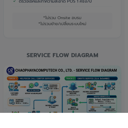
ตรวจเช็คและทำความสะอาด POS 1 ครั้ง/ปี
*ไม่รวม Onsite อบรม
*ไม่รวมย้าย/เปลี่ยนระบบใหม่
SERVICE FLOW DIAGRAM