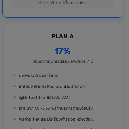
*ไม่รวมย้าย/เปลี่ยนระบบใหม่
PLAN A
17%
ของราคาอุปกรณ์และซอฟต์แวร์ / ปี
ซัพพอร์ตในเวลาทำการ
แก้ไขปัญหาผ่าน Remote และโทรศัพท์
ดูแล Text file ส่งระบบ AOT
เจ้าหน้าที่ On-site ฟรีค่าบริการตามเงื่อนไข
ฟรีค่าอะไหล่ และมีเครื่องสำรองระหว่างซ่อม