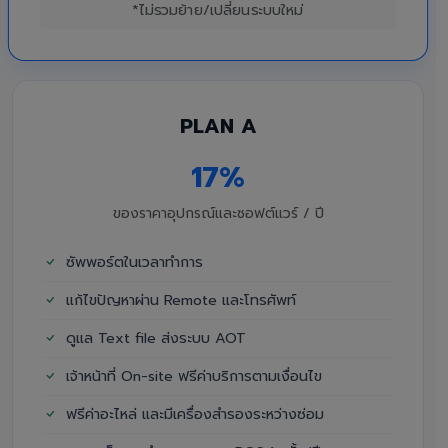
*ไม่รวมย้าย/เปลี่ยนระบบใหม่
PLAN A
17%
ของราคาอุปกรณ์และซอฟต์แวร์ / ปี
ซัพพอร์ตในเวลาทำการ
แก้ไขปัญหาผ่าน Remote และโทรศัพท์
ดูแล Text file ส่งระบบ AOT
เจ้าหน้าที่ On-site ฟรีค่าบริการตามเงื่อนไข
ฟรีค่าอะไหล่ และมีเครื่องสำรองระหว่างซ่อม