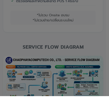
ตรวจเช็คและทำความสะอาด POS 1 ครั้ง/ปี
*ไม่รวม Onsite อบรม
*ไม่รวมย้าย/เปลี่ยนระบบใหม่
SERVICE FLOW DIAGRAM