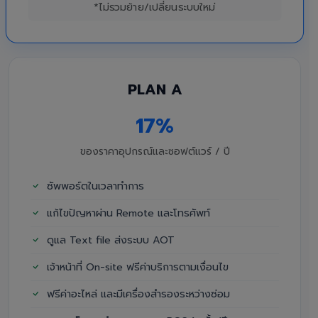
*ไม่รวมย้าย/เปลี่ยนระบบใหม่
PLAN A
17%
ของราคาอุปกรณ์และซอฟต์แวร์ / ปี
ซัพพอร์ตในเวลาทำการ
แก้ไขปัญหาผ่าน Remote และโทรศัพท์
ดูแล Text file ส่งระบบ AOT
เจ้าหน้าที่ On-site ฟรีค่าบริการตามเงื่อนไข
ฟรีค่าอะไหล่ และมีเครื่องสำรองระหว่างซ่อม