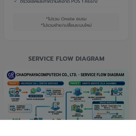
ตรวจเช็คและทำความสะอาด POS 1 ครั้ง/ปี
*ไม่รวม Onsite อบรม
*ไม่รวมย้าย/เปลี่ยนระบบใหม่
SERVICE FLOW DIAGRAM