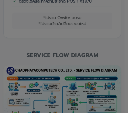
ตรวจเช็คและทำความสะอาด POS 1 ครั้ง/ปี
*ไม่รวม Onsite อบรม
*ไม่รวมย้าย/เปลี่ยนระบบใหม่
SERVICE FLOW DIAGRAM