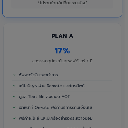
*ไม่รวมย้าย/เปลี่ยนระบบใหม่
PLAN A
17%
ของราคาอุปกรณ์และซอฟต์แวร์ / ปี
ซัพพอร์ตในเวลาทำการ
แก้ไขปัญหาผ่าน Remote และโทรศัพท์
ดูแล Text file ส่งระบบ AOT
เจ้าหน้าที่ On-site ฟรีค่าบริการตามเงื่อนไข
ฟรีค่าอะไหล่ และมีเครื่องสำรองระหว่างซ่อม