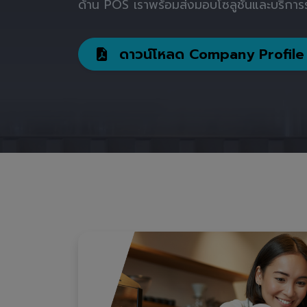
ด้าน POS เราพร้อมส่งมอบโซลูชันและบริการร
ดาวน์โหลด Company Profile