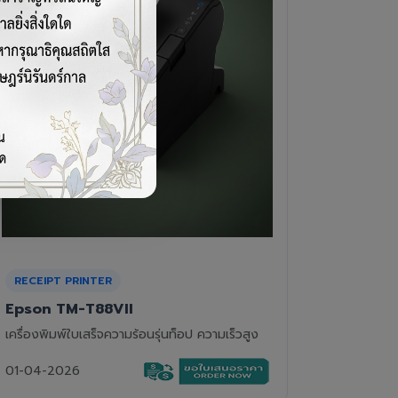
CASH DRAWER
BARCOD
VPOS EC-410
Newla
ลิ้นชักเก็บเงิน 4 ช่องแบงค์ 8 ช่องเหรียญ แข็ง
เครื่องอ่
แรงทนทาน
01-04-2
01-04-2026