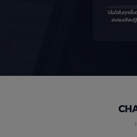
"มั่นใจในทุกข
อบรมเชิงปฏิบ
CH