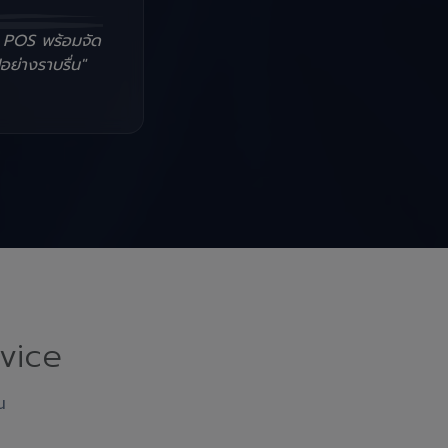
น POS พร้อมจัด
อย่างราบรื่น"
vice
ณ