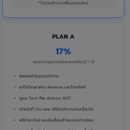
*ไม่รวมย้าย/เปลี่ยนระบบใหม่
PLAN A
17%
ของราคาอุปกรณ์และซอฟต์แวร์ / ปี
ซัพพอร์ตในเวลาทำการ
แก้ไขปัญหาผ่าน Remote และโทรศัพท์
ดูแล Text file ส่งระบบ AOT
เจ้าหน้าที่ On-site ฟรีค่าบริการตามเงื่อนไข
ฟรีค่าอะไหล่ และมีเครื่องสำรองระหว่างซ่อม