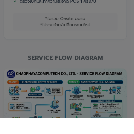
ตรวจเช็คและทำความสะอาด POS 1 ครั้ง/ปี
*ไม่รวม Onsite อบรม
*ไม่รวมย้าย/เปลี่ยนระบบใหม่
SERVICE FLOW DIAGRAM