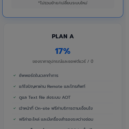
*ไม่รวมย้าย/เปลี่ยนระบบใหม่
PLAN A
17%
ของราคาอุปกรณ์และซอฟต์แวร์ / ปี
ซัพพอร์ตในเวลาทำการ
แก้ไขปัญหาผ่าน Remote และโทรศัพท์
ดูแล Text file ส่งระบบ AOT
เจ้าหน้าที่ On-site ฟรีค่าบริการตามเงื่อนไข
ฟรีค่าอะไหล่ และมีเครื่องสำรองระหว่างซ่อม