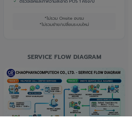
ตรวจเช็คและทำความสะอาด POS 1 ครั้ง/ปี
*ไม่รวม Onsite อบรม
*ไม่รวมย้าย/เปลี่ยนระบบใหม่
SERVICE FLOW DIAGRAM