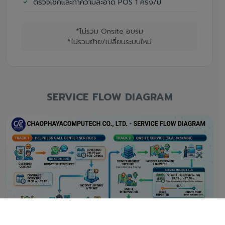
ตรวจเช็คและทำความสะอาด POS 1 ครั้ง/ปี
*ไม่รวม Onsite อบรม
*ไม่รวมย้าย/เปลี่ยนระบบใหม่
SERVICE FLOW DIAGRAM