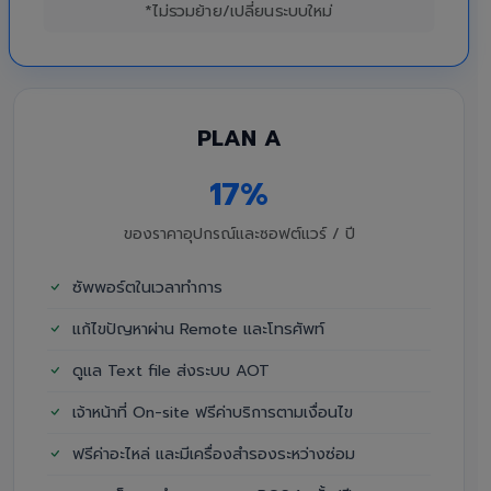
*ไม่รวมย้าย/เปลี่ยนระบบใหม่
PLAN A
17%
ของราคาอุปกรณ์และซอฟต์แวร์ / ปี
ซัพพอร์ตในเวลาทำการ
แก้ไขปัญหาผ่าน Remote และโทรศัพท์
ดูแล Text file ส่งระบบ AOT
เจ้าหน้าที่ On-site ฟรีค่าบริการตามเงื่อนไข
ฟรีค่าอะไหล่ และมีเครื่องสำรองระหว่างซ่อม