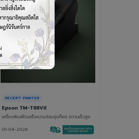
CASH DRAWER
BARCOD
VPOS EC-410
Newla
ลิ้นชักเก็บเงิน 4 ช่องแบงค์ 8 ช่องเหรียญ แข็ง
เครื่องอ่
แรงทนทาน
01-04-2
01-04-2026