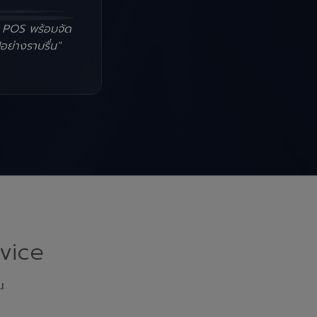
น POS พร้อมจัด
อย่างราบรื่น"
vice
ณ