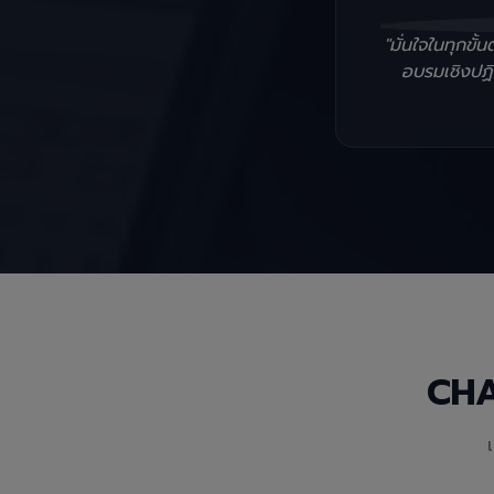
"มั่นใจในทุกข
อบรมเชิงปฏิบ
CH