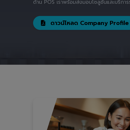
ด้าน POS เราพร้อมส่งมอบโซลูชันและบริการร
ดาวน์โหลด Company Profile