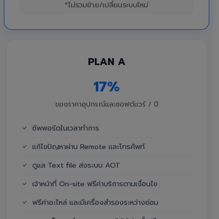
*ไม่รวมย้าย/เปลี่ยนระบบใหม่
PLAN A
17%
ของราคาอุปกรณ์และซอฟต์แวร์ / ปี
ซัพพอร์ตในเวลาทำการ
แก้ไขปัญหาผ่าน Remote และโทรศัพท์
ดูแล Text file ส่งระบบ AOT
เจ้าหน้าที่ On-site ฟรีค่าบริการตามเงื่อนไข
ฟรีค่าอะไหล่ และมีเครื่องสำรองระหว่างซ่อม