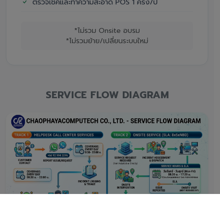
ตรวจเช็คและทำความสะอาด POS 1 ครั้ง/ปี
*ไม่รวม Onsite อบรม
*ไม่รวมย้าย/เปลี่ยนระบบใหม่
SERVICE FLOW DIAGRAM