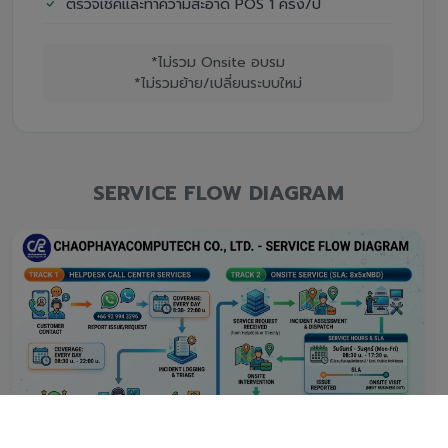
ตรวจเช็คและทำความสะอาด POS 1 ครั้ง/ปี
*ไม่รวม Onsite อบรม
*ไม่รวมย้าย/เปลี่ยนระบบใหม่
SERVICE FLOW DIAGRAM