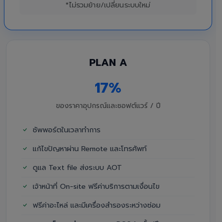
*ไม่รวมย้าย/เปลี่ยนระบบใหม่
PLAN A
17%
ของราคาอุปกรณ์และซอฟต์แวร์ / ปี
ซัพพอร์ตในเวลาทำการ
แก้ไขปัญหาผ่าน Remote และโทรศัพท์
ดูแล Text file ส่งระบบ AOT
เจ้าหน้าที่ On-site ฟรีค่าบริการตามเงื่อนไข
ฟรีค่าอะไหล่ และมีเครื่องสำรองระหว่างซ่อม