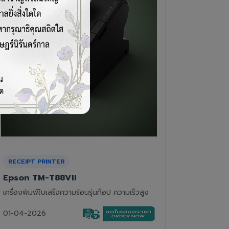
CASH DRAWER
BARCOD
VPOS EC-410
Newla
ลิ้นชักเก็บเงิน 4 ช่องแบงค์ 8 ช่องเหรียญ แข็ง
เครื่องอ่
แรงทนทาน
01-04-2
01-04-2026