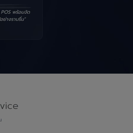
น POS พร้อมจัด
อย่างราบรื่น"
vice
ณ