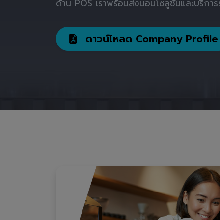
ด้าน POS เราพร้อมส่งมอบโซลูชันและบริการร
ดาวน์โหลด Company Profile