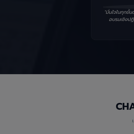
"มั่นใจในทุกข
อบรมเชิงปฏิบ
CH