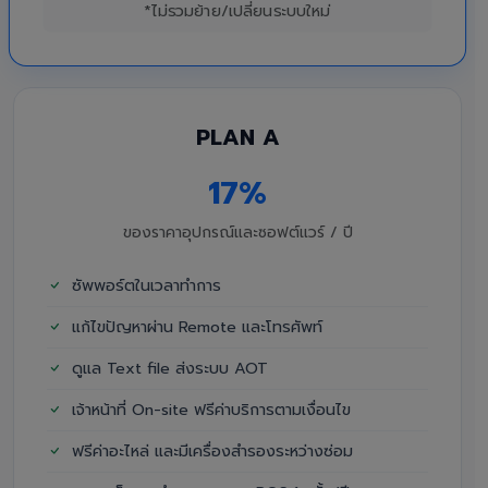
*ไม่รวมย้าย/เปลี่ยนระบบใหม่
PLAN A
17%
ของราคาอุปกรณ์และซอฟต์แวร์ / ปี
ซัพพอร์ตในเวลาทำการ
แก้ไขปัญหาผ่าน Remote และโทรศัพท์
ดูแล Text file ส่งระบบ AOT
เจ้าหน้าที่ On-site ฟรีค่าบริการตามเงื่อนไข
ฟรีค่าอะไหล่ และมีเครื่องสำรองระหว่างซ่อม