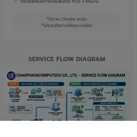
ตรวจเช็คและทำความสะอาด POS 1 ครั้ง/ปี
*ไม่รวม Onsite อบรม
*ไม่รวมย้าย/เปลี่ยนระบบใหม่
SERVICE FLOW DIAGRAM