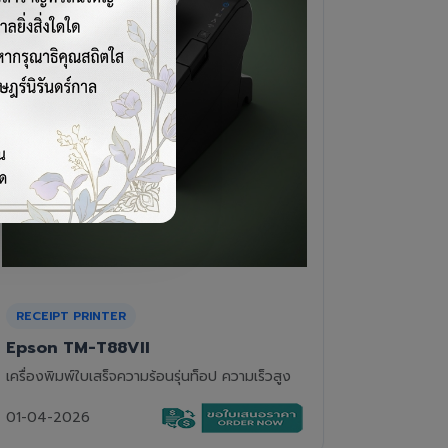
CASH DRAWER
BARCOD
VPOS EC-410
Newla
ลิ้นชักเก็บเงิน 4 ช่องแบงค์ 8 ช่องเหรียญ แข็ง
เครื่องอ่
แรงทนทาน
01-04-2
01-04-2026