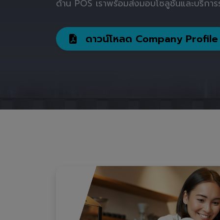
ด้าน POS เราพร้อมส่งมอบโซลูชันและบริการร
ดาวน์โหลด Company Profile