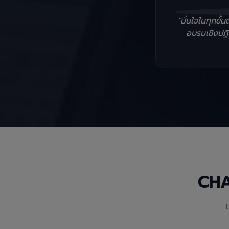
"มั่นใจในทุกข
อบรมเชิงปฏิบ
CH