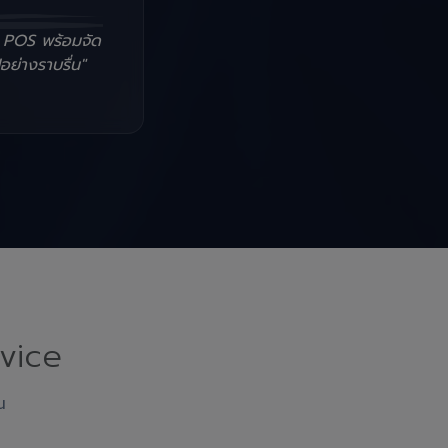
น POS พร้อมจัด
อย่างราบรื่น"
vice
ณ