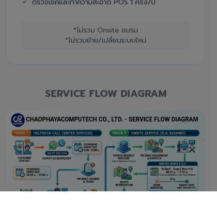
ตรวจเช็คและทำความสะอาด POS 1 ครั้ง/ปี
*ไม่รวม Onsite อบรม
*ไม่รวมย้าย/เปลี่ยนระบบใหม่
SERVICE FLOW DIAGRAM