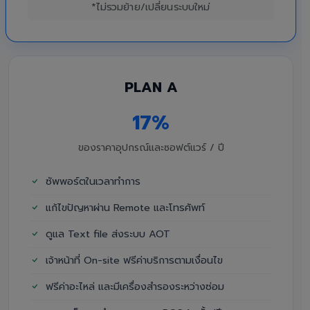
*ไม่รวมย้าย/เปลี่ยนระบบใหม่
PLAN A
17%
ของราคาอุปกรณ์และซอฟต์แวร์ / ปี
ซัพพอร์ตในเวลาทำการ
แก้ไขปัญหาผ่าน Remote และโทรศัพท์
ดูแล Text file ส่งระบบ AOT
เจ้าหน้าที่ On-site ฟรีค่าบริการตามเงื่อนไข
ฟรีค่าอะไหล่ และมีเครื่องสำรองระหว่างซ่อม