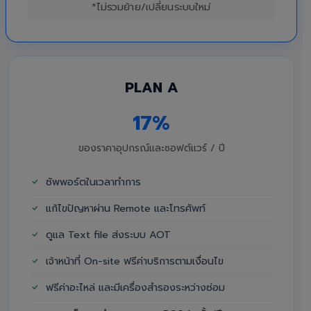
*ไม่รวมย้าย/เปลี่ยนระบบใหม่
PLAN A
17%
ของราคาอุปกรณ์และซอฟต์แวร์ / ปี
ซัพพอร์ตในเวลาทำการ
แก้ไขปัญหาผ่าน Remote และโทรศัพท์
ดูแล Text file ส่งระบบ AOT
เจ้าหน้าที่ On-site ฟรีค่าบริการตามเงื่อนไข
ฟรีค่าอะไหล่ และมีเครื่องสำรองระหว่างซ่อม