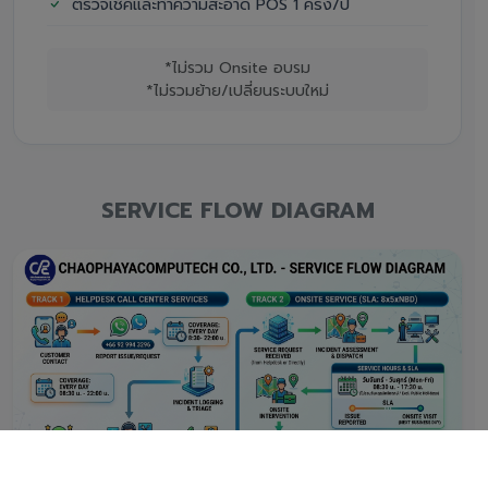
ตรวจเช็คและทำความสะอาด POS 1 ครั้ง/ปี
*ไม่รวม Onsite อบรม
*ไม่รวมย้าย/เปลี่ยนระบบใหม่
SERVICE FLOW DIAGRAM