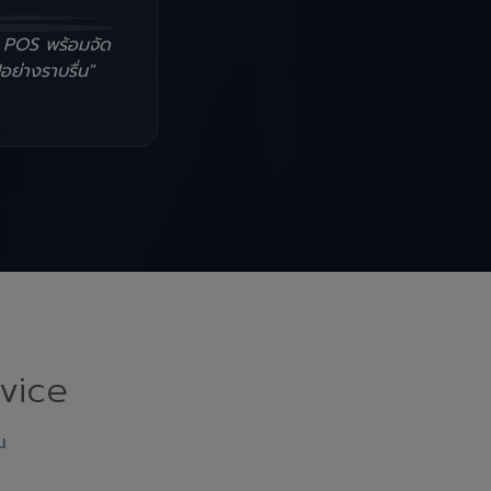
น POS พร้อมจัด
อย่างราบรื่น"
vice
ณ