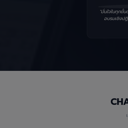
"มั่นใจในทุกข
อบรมเชิงปฏิบ
CH