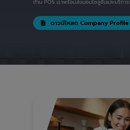
ด้าน POS เราพร้อมส่งมอบโซลูชันและบริการร
ดาวน์โหลด Company Profile