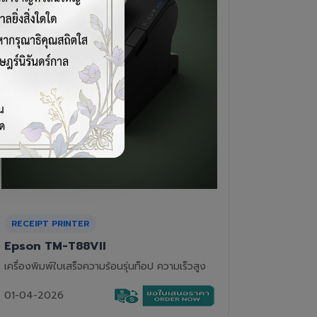
CASH DRAWER
BARCOD
VPOS EC-410
Newla
ลิ้นชักเก็บเงิน 4 ช่องแบงค์ 8 ช่องเหรียญ แข็ง
เครื่องอ่
แรงทนทาน
01-04-2
01-04-2026