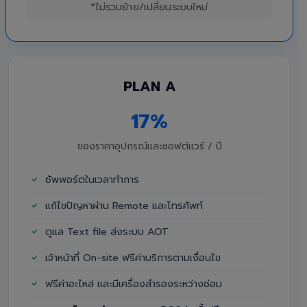
*ไม่รวมย้าย/เปลี่ยนระบบใหม่
PLAN A
17%
ของราคาอุปกรณ์และซอฟต์แวร์ / ปี
ซัพพอร์ตในเวลาทำการ
แก้ไขปัญหาผ่าน Remote และโทรศัพท์
ดูแล Text file ส่งระบบ AOT
เจ้าหน้าที่ On-site ฟรีค่าบริการตามเงื่อนไข
ฟรีค่าอะไหล่ และมีเครื่องสำรองระหว่างซ่อม