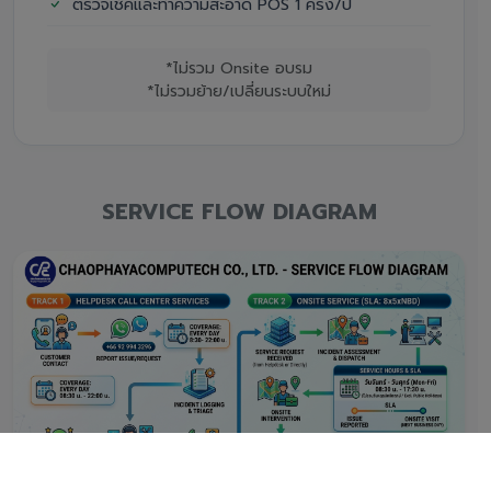
ตรวจเช็คและทำความสะอาด POS 1 ครั้ง/ปี
*ไม่รวม Onsite อบรม
*ไม่รวมย้าย/เปลี่ยนระบบใหม่
SERVICE FLOW DIAGRAM