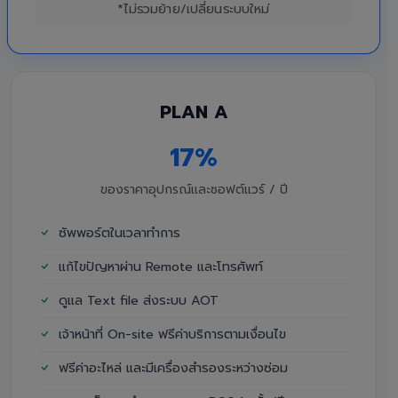
*ไม่รวมย้าย/เปลี่ยนระบบใหม่
PLAN A
17%
ของราคาอุปกรณ์และซอฟต์แวร์ / ปี
ซัพพอร์ตในเวลาทำการ
แก้ไขปัญหาผ่าน Remote และโทรศัพท์
ดูแล Text file ส่งระบบ AOT
เจ้าหน้าที่ On-site ฟรีค่าบริการตามเงื่อนไข
ฟรีค่าอะไหล่ และมีเครื่องสำรองระหว่างซ่อม