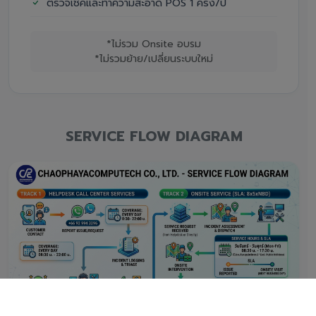
ตรวจเช็คและทำความสะอาด POS 1 ครั้ง/ปี
*ไม่รวม Onsite อบรม
*ไม่รวมย้าย/เปลี่ยนระบบใหม่
SERVICE FLOW DIAGRAM