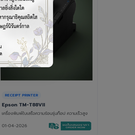
CASH DRAWER
BARCOD
VPOS EC-410
Newla
ลิ้นชักเก็บเงิน 4 ช่องแบงค์ 8 ช่องเหรียญ แข็ง
เครื่องอ่
แรงทนทาน
01-04-2
01-04-2026