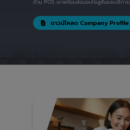
ด้าน POS เราพร้อมส่งมอบโซลูชันและบริการร
ดาวน์โหลด Company Profile