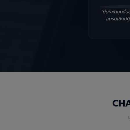
"มั่นใจในทุกข
อบรมเชิงปฏิบ
CH