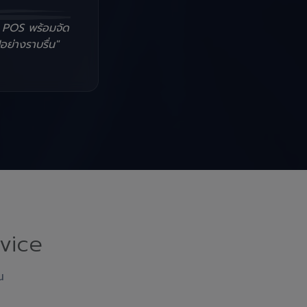
น POS พร้อมจัด
อย่างราบรื่น"
vice
ณ