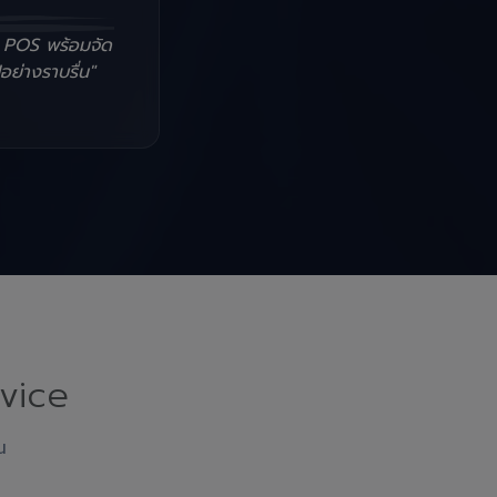
น POS พร้อมจัด
อย่างราบรื่น"
vice
ณ