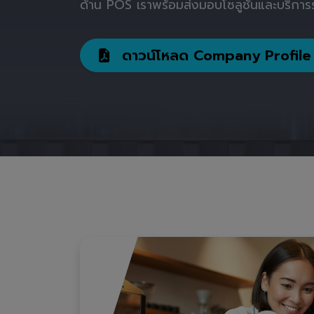
ด้าน POS เราพร้อมส่งมอบโซลูชันและบริการร
ดาวน์โหลด Company Profile