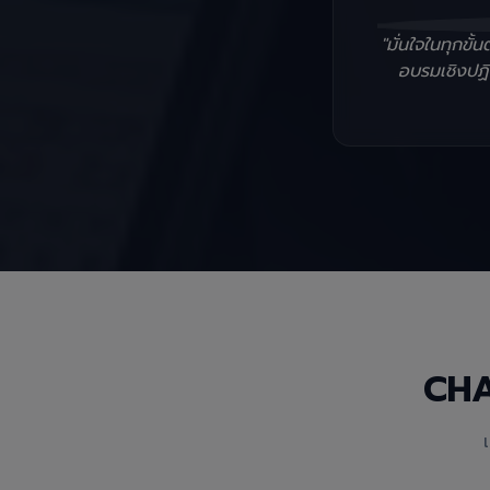
"มั่นใจในทุกข
อบรมเชิงปฏิบ
CH