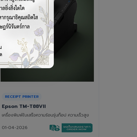
CASH DRAWER
BARCOD
VPOS EC-410
Newla
ลิ้นชักเก็บเงิน 4 ช่องแบงค์ 8 ช่องเหรียญ แข็ง
เครื่องอ่
แรงทนทาน
01-04-2
01-04-2026