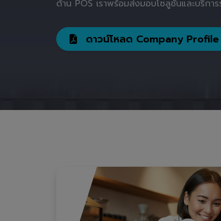
ด้าน POS เราพร้อมส่งมอบโซลูชันและบริการร
ดาวน์โหลด Company Profile