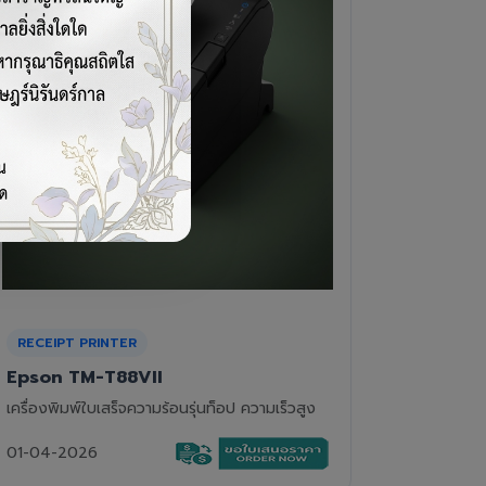
CASH DRAWER
BARCOD
VPOS EC-410
Newla
ลิ้นชักเก็บเงิน 4 ช่องแบงค์ 8 ช่องเหรียญ แข็ง
เครื่องอ่
แรงทนทาน
01-04-2
01-04-2026