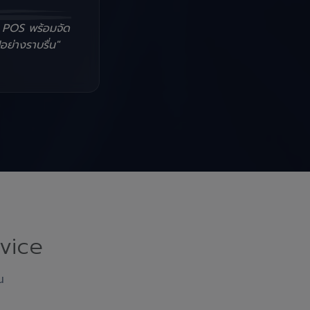
น POS พร้อมจัด
อย่างราบรื่น"
vice
ณ