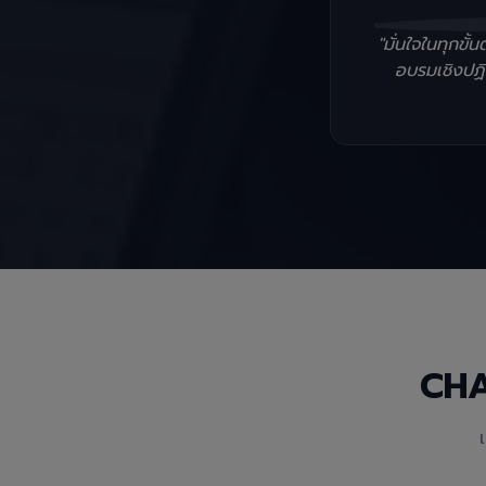
"มั่นใจในทุกข
อบรมเชิงปฏิบ
CH