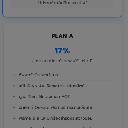
*ไม่รวมย้าย/เปลี่ยนระบบใหม่
PLAN A
17%
ของราคาอุปกรณ์และซอฟต์แวร์ / ปี
ซัพพอร์ตในเวลาทำการ
แก้ไขปัญหาผ่าน Remote และโทรศัพท์
ดูแล Text file ส่งระบบ AOT
เจ้าหน้าที่ On-site ฟรีค่าบริการตามเงื่อนไข
ฟรีค่าอะไหล่ และมีเครื่องสำรองระหว่างซ่อม