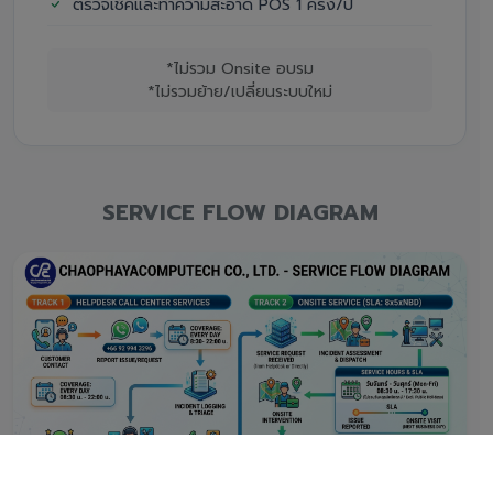
ตรวจเช็คและทำความสะอาด POS 1 ครั้ง/ปี
*ไม่รวม Onsite อบรม
*ไม่รวมย้าย/เปลี่ยนระบบใหม่
SERVICE FLOW DIAGRAM