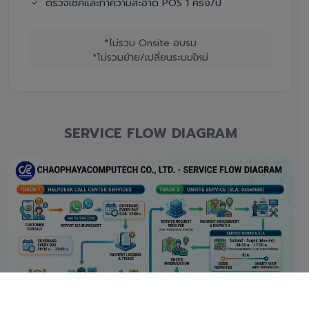
ตรวจเช็คและทำความสะอาด POS 1 ครั้ง/ปี
*ไม่รวม Onsite อบรม
*ไม่รวมย้าย/เปลี่ยนระบบใหม่
SERVICE FLOW DIAGRAM