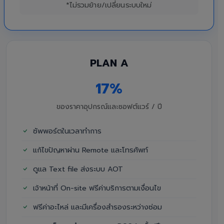
*ไม่รวมย้าย/เปลี่ยนระบบใหม่
PLAN A
17%
ของราคาอุปกรณ์และซอฟต์แวร์ / ปี
ซัพพอร์ตในเวลาทำการ
แก้ไขปัญหาผ่าน Remote และโทรศัพท์
ดูแล Text file ส่งระบบ AOT
เจ้าหน้าที่ On-site ฟรีค่าบริการตามเงื่อนไข
ฟรีค่าอะไหล่ และมีเครื่องสำรองระหว่างซ่อม