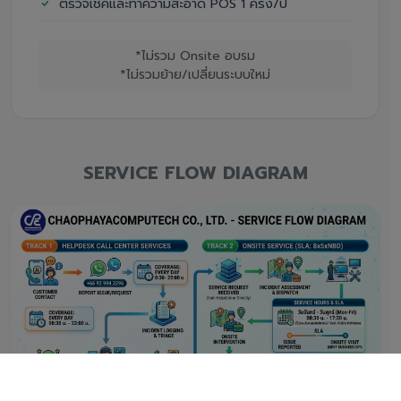
ตรวจเช็คและทำความสะอาด POS 1 ครั้ง/ปี
*ไม่รวม Onsite อบรม
*ไม่รวมย้าย/เปลี่ยนระบบใหม่
SERVICE FLOW DIAGRAM