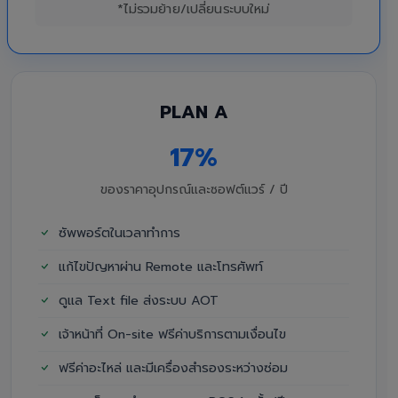
*ไม่รวมย้าย/เปลี่ยนระบบใหม่
PLAN A
17%
ของราคาอุปกรณ์และซอฟต์แวร์ / ปี
ซัพพอร์ตในเวลาทำการ
แก้ไขปัญหาผ่าน Remote และโทรศัพท์
ดูแล Text file ส่งระบบ AOT
เจ้าหน้าที่ On-site ฟรีค่าบริการตามเงื่อนไข
ฟรีค่าอะไหล่ และมีเครื่องสำรองระหว่างซ่อม