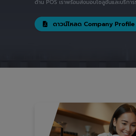
ด้าน POS เราพร้อมส่งมอบโซลูชันและบริการร
ดาวน์โหลด Company Profile