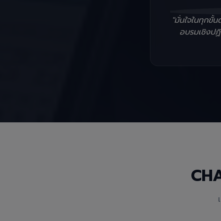
"มั่นใจในทุกข
อบรมเชิงปฏิบ
CH