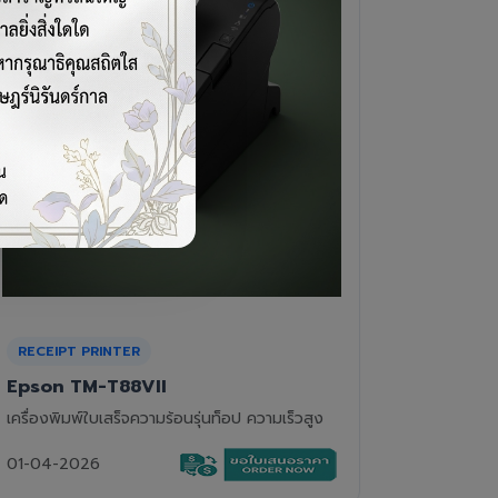
CASH DRAWER
BARCOD
VPOS EC-410
Newla
ลิ้นชักเก็บเงิน 4 ช่องแบงค์ 8 ช่องเหรียญ แข็ง
เครื่องอ่
แรงทนทาน
01-04-2
01-04-2026