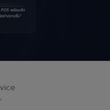
น POS พร้อมจัด
อย่างราบรื่น"
vice
ณ