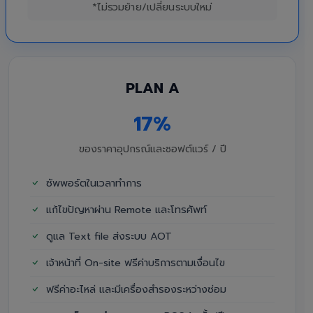
*ไม่รวมย้าย/เปลี่ยนระบบใหม่
PLAN A
17%
ของราคาอุปกรณ์และซอฟต์แวร์ / ปี
ซัพพอร์ตในเวลาทำการ
แก้ไขปัญหาผ่าน Remote และโทรศัพท์
ดูแล Text file ส่งระบบ AOT
เจ้าหน้าที่ On-site ฟรีค่าบริการตามเงื่อนไข
ฟรีค่าอะไหล่ และมีเครื่องสำรองระหว่างซ่อม