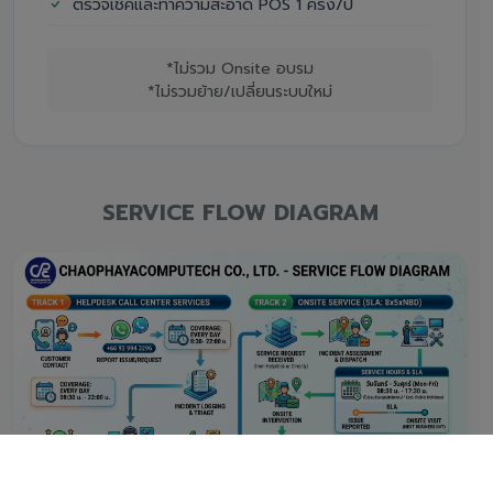
ตรวจเช็คและทำความสะอาด POS 1 ครั้ง/ปี
*ไม่รวม Onsite อบรม
*ไม่รวมย้าย/เปลี่ยนระบบใหม่
SERVICE FLOW DIAGRAM