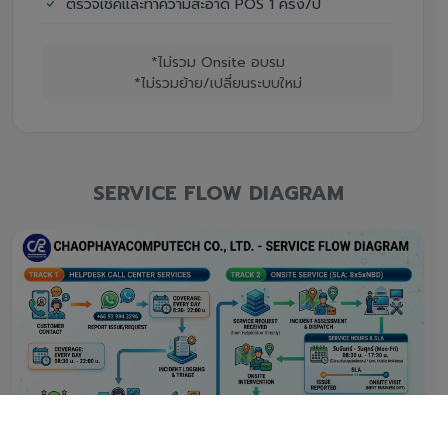
ตรวจเช็คและทำความสะอาด POS 1 ครั้ง/ปี
*ไม่รวม Onsite อบรม
*ไม่รวมย้าย/เปลี่ยนระบบใหม่
SERVICE FLOW DIAGRAM