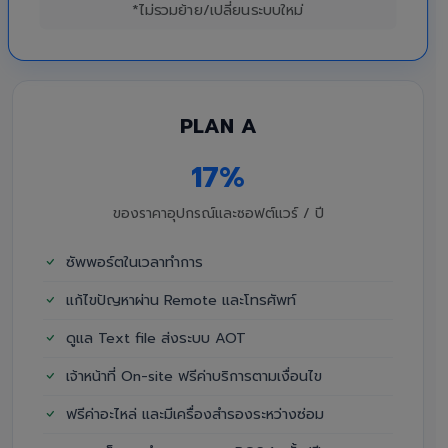
*ไม่รวมย้าย/เปลี่ยนระบบใหม่
PLAN A
17%
ของราคาอุปกรณ์และซอฟต์แวร์ / ปี
ซัพพอร์ตในเวลาทำการ
แก้ไขปัญหาผ่าน Remote และโทรศัพท์
ดูแล Text file ส่งระบบ AOT
เจ้าหน้าที่ On-site ฟรีค่าบริการตามเงื่อนไข
ฟรีค่าอะไหล่ และมีเครื่องสำรองระหว่างซ่อม