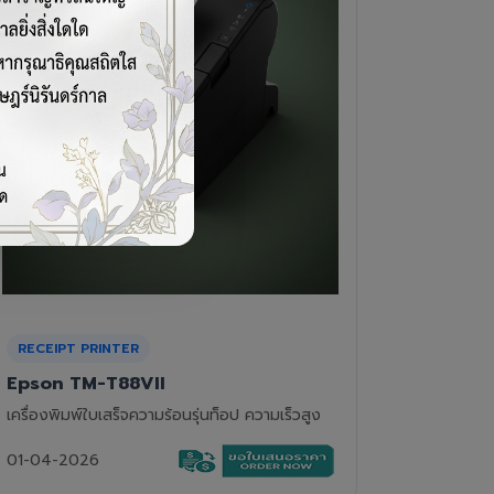
CASH DRAWER
BARCOD
VPOS EC-410
Newla
ลิ้นชักเก็บเงิน 4 ช่องแบงค์ 8 ช่องเหรียญ แข็ง
เครื่องอ่
แรงทนทาน
01-04-2
01-04-2026