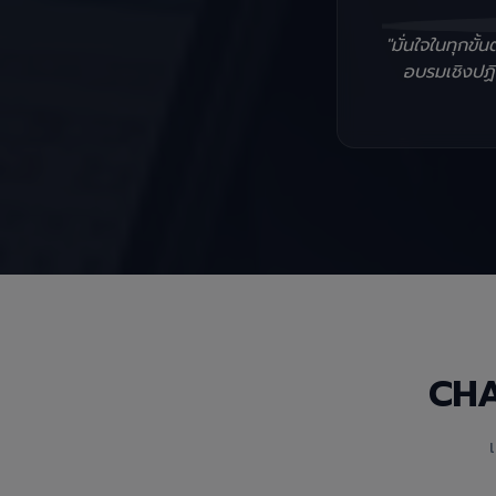
"มั่นใจในทุกข
อบรมเชิงปฏิบ
CH