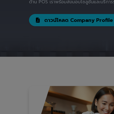
ด้าน POS เราพร้อมส่งมอบโซลูชันและบริการร
ดาวน์โหลด Company Profile