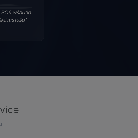
น POS พร้อมจัด
อย่างราบรื่น"
vice
ณ