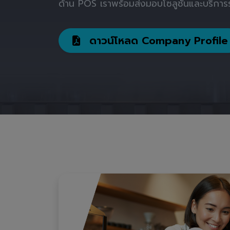
ด้าน POS เราพร้อมส่งมอบโซลูชันและบริการร
ดาวน์โหลด Company Profile