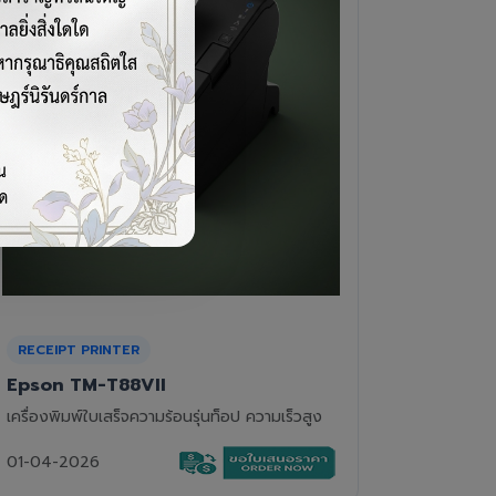
CASH DRAWER
BARCOD
VPOS EC-410
Newla
ลิ้นชักเก็บเงิน 4 ช่องแบงค์ 8 ช่องเหรียญ แข็ง
เครื่องอ่
แรงทนทาน
01-04-2
01-04-2026