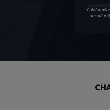
"มั่นใจในทุกข
อบรมเชิงปฏิบ
CH