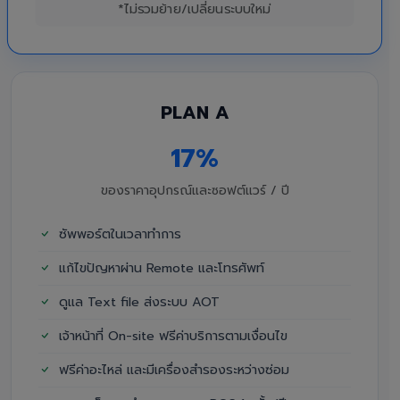
*ไม่รวมย้าย/เปลี่ยนระบบใหม่
PLAN A
17%
ของราคาอุปกรณ์และซอฟต์แวร์ / ปี
ซัพพอร์ตในเวลาทำการ
แก้ไขปัญหาผ่าน Remote และโทรศัพท์
ดูแล Text file ส่งระบบ AOT
เจ้าหน้าที่ On-site ฟรีค่าบริการตามเงื่อนไข
ฟรีค่าอะไหล่ และมีเครื่องสำรองระหว่างซ่อม