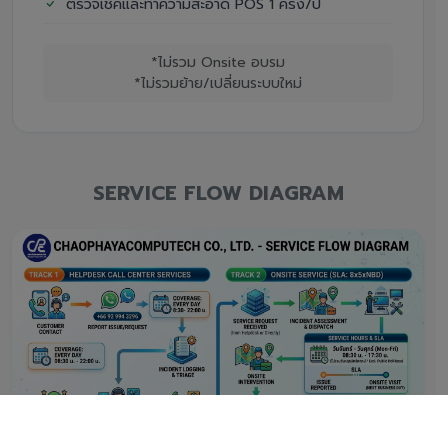
ตรวจเช็คและทำความสะอาด POS 1 ครั้ง/ปี
*ไม่รวม Onsite อบรม
*ไม่รวมย้าย/เปลี่ยนระบบใหม่
SERVICE FLOW DIAGRAM