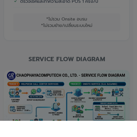
ตรวจเช็คและทำความสะอาด POS 1 ครั้ง/ปี
*ไม่รวม Onsite อบรม
*ไม่รวมย้าย/เปลี่ยนระบบใหม่
SERVICE FLOW DIAGRAM