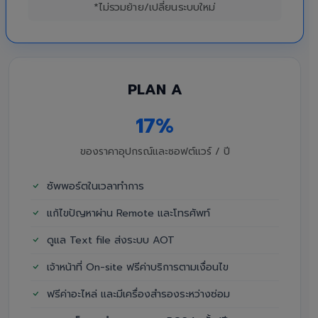
*ไม่รวมย้าย/เปลี่ยนระบบใหม่
PLAN A
17%
ของราคาอุปกรณ์และซอฟต์แวร์ / ปี
ซัพพอร์ตในเวลาทำการ
แก้ไขปัญหาผ่าน Remote และโทรศัพท์
ดูแล Text file ส่งระบบ AOT
เจ้าหน้าที่ On-site ฟรีค่าบริการตามเงื่อนไข
ฟรีค่าอะไหล่ และมีเครื่องสำรองระหว่างซ่อม