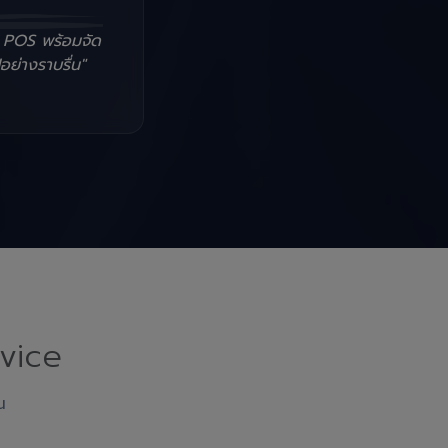
น POS พร้อมจัด
อย่างราบรื่น"
vice
ณ