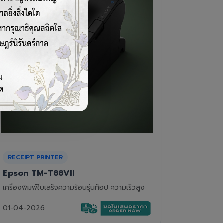
CASH DRAWER
BARCOD
VPOS EC-410
Newla
ลิ้นชักเก็บเงิน 4 ช่องแบงค์ 8 ช่องเหรียญ แข็ง
เครื่องอ่
แรงทนทาน
01-04-2
01-04-2026