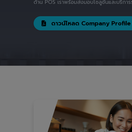
ด้าน POS เราพร้อมส่งมอบโซลูชันและบริการร
ดาวน์โหลด Company Profile