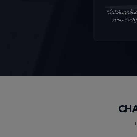
"มั่นใจในทุกข
อบรมเชิงปฏิบ
CH