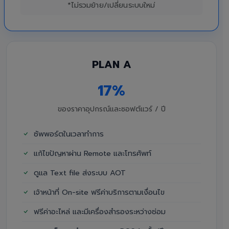
*ไม่รวมย้าย/เปลี่ยนระบบใหม่
PLAN A
17%
ของราคาอุปกรณ์และซอฟต์แวร์ / ปี
ซัพพอร์ตในเวลาทำการ
แก้ไขปัญหาผ่าน Remote และโทรศัพท์
ดูแล Text file ส่งระบบ AOT
เจ้าหน้าที่ On-site ฟรีค่าบริการตามเงื่อนไข
ฟรีค่าอะไหล่ และมีเครื่องสำรองระหว่างซ่อม