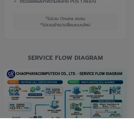
ตรวจเช็คและทำความสะอาด POS 1 ครั้ง/ปี
*ไม่รวม Onsite อบรม
*ไม่รวมย้าย/เปลี่ยนระบบใหม่
SERVICE FLOW DIAGRAM