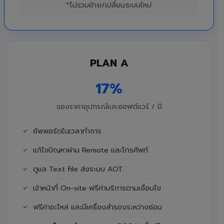
*ไม่รวมย้าย/เปลี่ยนระบบใหม่
PLAN A
17%
ของราคาอุปกรณ์และซอฟต์แวร์ / ปี
ซัพพอร์ตในเวลาทำการ
แก้ไขปัญหาผ่าน Remote และโทรศัพท์
ดูแล Text file ส่งระบบ AOT
เจ้าหน้าที่ On-site ฟรีค่าบริการตามเงื่อนไข
ฟรีค่าอะไหล่ และมีเครื่องสำรองระหว่างซ่อม