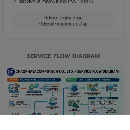
ตรวจเช็คและทำความสะอาด POS 1 ครั้ง/ปี
*ไม่รวม Onsite อบรม
*ไม่รวมย้าย/เปลี่ยนระบบใหม่
SERVICE FLOW DIAGRAM