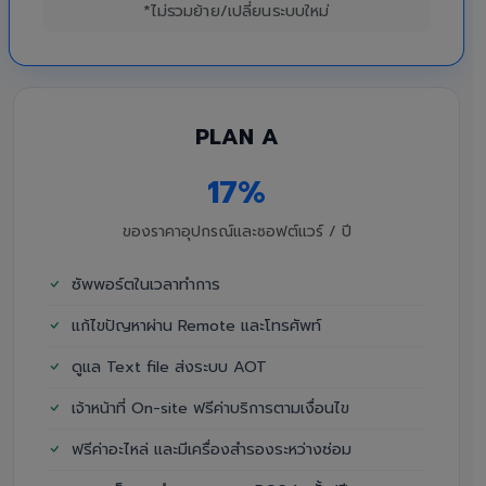
*ไม่รวมย้าย/เปลี่ยนระบบใหม่
PLAN A
17%
ของราคาอุปกรณ์และซอฟต์แวร์ / ปี
ซัพพอร์ตในเวลาทำการ
แก้ไขปัญหาผ่าน Remote และโทรศัพท์
ดูแล Text file ส่งระบบ AOT
เจ้าหน้าที่ On-site ฟรีค่าบริการตามเงื่อนไข
ฟรีค่าอะไหล่ และมีเครื่องสำรองระหว่างซ่อม