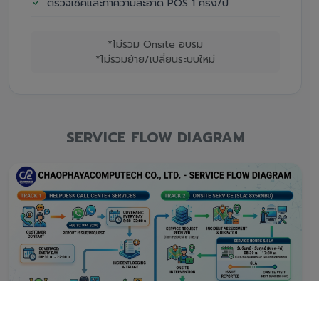
ตรวจเช็คและทำความสะอาด POS 1 ครั้ง/ปี
*ไม่รวม Onsite อบรม
*ไม่รวมย้าย/เปลี่ยนระบบใหม่
SERVICE FLOW DIAGRAM