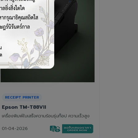
CASH DRAWER
BARCOD
VPOS EC-410
Newla
ลิ้นชักเก็บเงิน 4 ช่องแบงค์ 8 ช่องเหรียญ แข็ง
เครื่องอ่
แรงทนทาน
01-04-2
01-04-2026