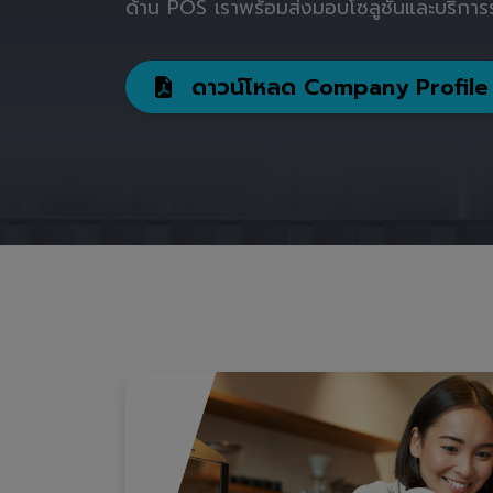
ด้าน POS เราพร้อมส่งมอบโซลูชันและบริการร
ดาวน์โหลด Company Profile