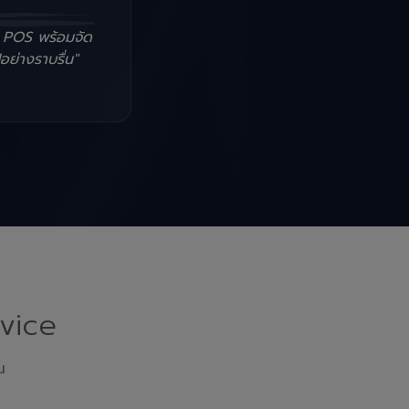
น POS พร้อมจัด
อย่างราบรื่น"
vice
ณ