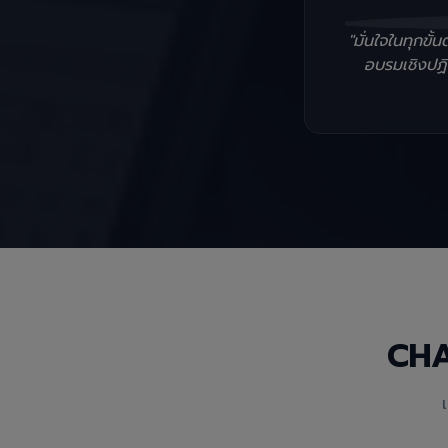
"มั่นใจในทุกข
อบรมเชิงปฏิบ
CH