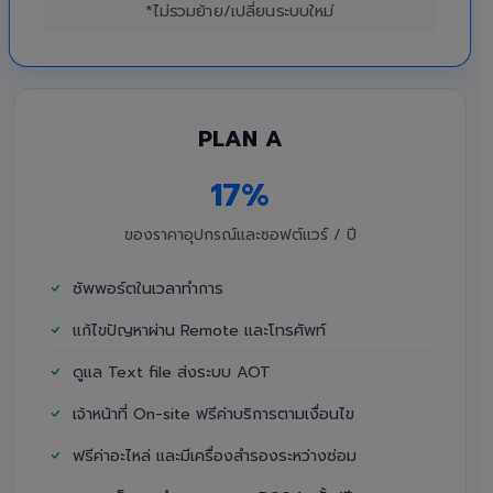
*ไม่รวมย้าย/เปลี่ยนระบบใหม่
PLAN A
17%
ของราคาอุปกรณ์และซอฟต์แวร์ / ปี
ซัพพอร์ตในเวลาทำการ
แก้ไขปัญหาผ่าน Remote และโทรศัพท์
ดูแล Text file ส่งระบบ AOT
เจ้าหน้าที่ On-site ฟรีค่าบริการตามเงื่อนไข
ฟรีค่าอะไหล่ และมีเครื่องสำรองระหว่างซ่อม