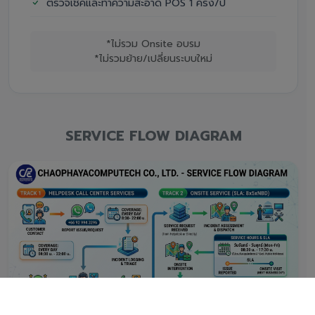
ตรวจเช็คและทำความสะอาด POS 1 ครั้ง/ปี
*ไม่รวม Onsite อบรม
*ไม่รวมย้าย/เปลี่ยนระบบใหม่
SERVICE FLOW DIAGRAM