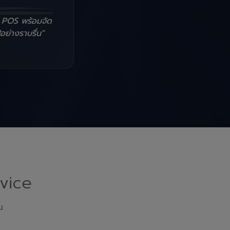
น POS พร้อมจัด
อย่างราบรื่น"
vice
ณ