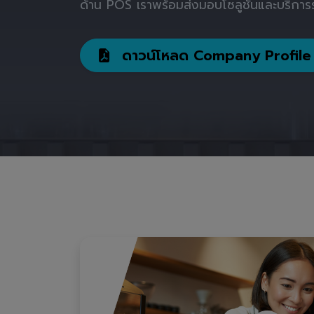
ด้าน POS เราพร้อมส่งมอบโซลูชันและบริการร
ดาวน์โหลด Company Profile