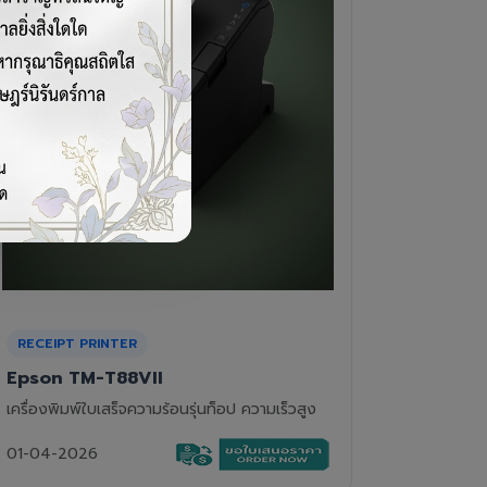
CASH DRAWER
BARCOD
VPOS EC-410
Newla
ลิ้นชักเก็บเงิน 4 ช่องแบงค์ 8 ช่องเหรียญ แข็ง
เครื่องอ่
แรงทนทาน
01-04-2
01-04-2026