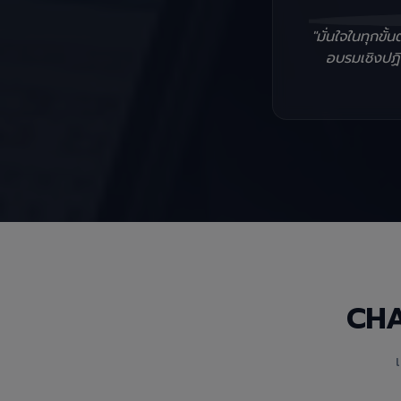
"มั่นใจในทุกข
อบรมเชิงปฏิบ
CH