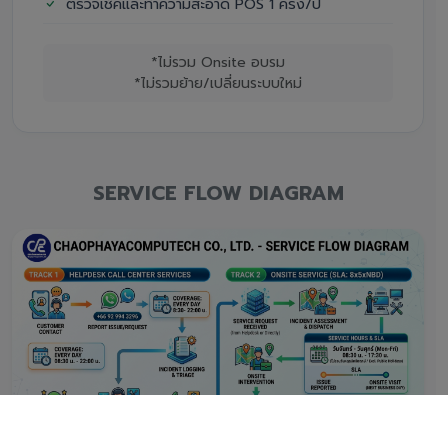
ตรวจเช็คและทำความสะอาด POS 1 ครั้ง/ปี
*ไม่รวม Onsite อบรม
*ไม่รวมย้าย/เปลี่ยนระบบใหม่
SERVICE FLOW DIAGRAM