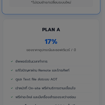
*ไม่รวมย้าย/เปลี่ยนระบบใหม่
PLAN A
17%
ของราคาอุปกรณ์และซอฟต์แวร์ / ปี
ซัพพอร์ตในเวลาทำการ
แก้ไขปัญหาผ่าน Remote และโทรศัพท์
ดูแล Text file ส่งระบบ AOT
เจ้าหน้าที่ On-site ฟรีค่าบริการตามเงื่อนไข
ฟรีค่าอะไหล่ และมีเครื่องสำรองระหว่างซ่อม