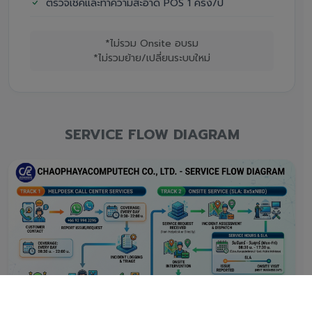
ตรวจเช็คและทำความสะอาด POS 1 ครั้ง/ปี
*ไม่รวม Onsite อบรม
*ไม่รวมย้าย/เปลี่ยนระบบใหม่
SERVICE FLOW DIAGRAM