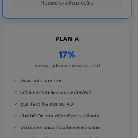
*ไม่รวมย้าย/เปลี่ยนระบบใหม่
PLAN A
17%
ของราคาอุปกรณ์และซอฟต์แวร์ / ปี
ซัพพอร์ตในเวลาทำการ
แก้ไขปัญหาผ่าน Remote และโทรศัพท์
ดูแล Text file ส่งระบบ AOT
เจ้าหน้าที่ On-site ฟรีค่าบริการตามเงื่อนไข
ฟรีค่าอะไหล่ และมีเครื่องสำรองระหว่างซ่อม