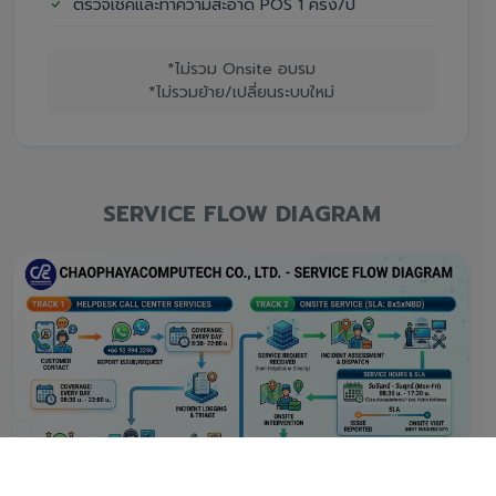
ตรวจเช็คและทำความสะอาด POS 1 ครั้ง/ปี
*ไม่รวม Onsite อบรม
*ไม่รวมย้าย/เปลี่ยนระบบใหม่
SERVICE FLOW DIAGRAM